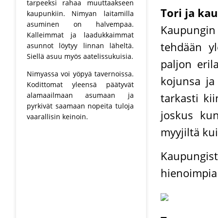
tarpeeksi rahaa muuttaakseen
Tori ja ka
kaupunkiin. Nimyan laitamilla
asuminen on halvempaa.
Kaupungin 
Kalleimmat ja laadukkaimmat
tehdään yle
asunnot löytyy linnan läheltä.
Siellä asuu myös aatelissukuisia.
paljon eri
Nimyassa voi yöpyä tavernoissa.
kojunsa ja
Kodittomat yleensä päätyvät
alamaailmaan asumaan ja
tarkasti ki
pyrkivät saamaan nopeita tuloja
joskus kun
vaarallisin keinoin.
myyjiltä kui
Kaupungis
hienoimpia s