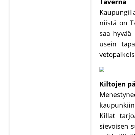
Taverna
Kaupungill
niistä on T
saa hyvää o
usein tap
vetopaikois
Kiltojen p
Menestyne
kaupunkiin
Killat tarj
sievoisen s