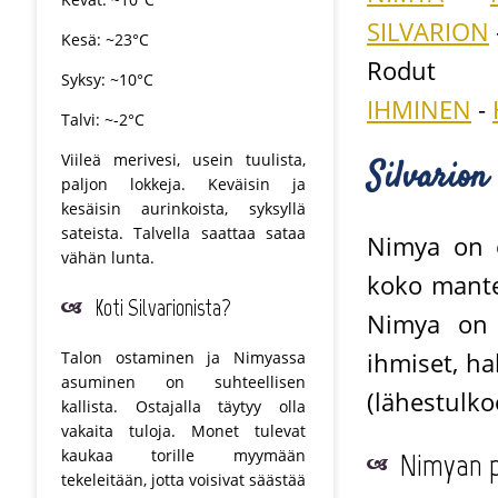
SILVARION
Kesä: ~23°C
Rodut
Syksy: ~10°C
IHMINEN
-
Talvi: ~-2°C
Viileä merivesi, usein tuulista,
Silvarion
paljon lokkeja. Keväisin ja
kesäisin aurinkoista, syksyllä
sateista. Talvella saattaa sataa
Nimya on 
vähän lunta.
koko mante
Koti Silvarionista?
Nimya on h
ihmiset, ha
Talon ostaminen ja Nimyassa
asuminen on suhteellisen
(lähestulko
kallista. Ostajalla täytyy olla
vakaita tuloja. Monet tulevat
kaukaa torille myymään
Nimyan p
tekeleitään, jotta voisivat säästää