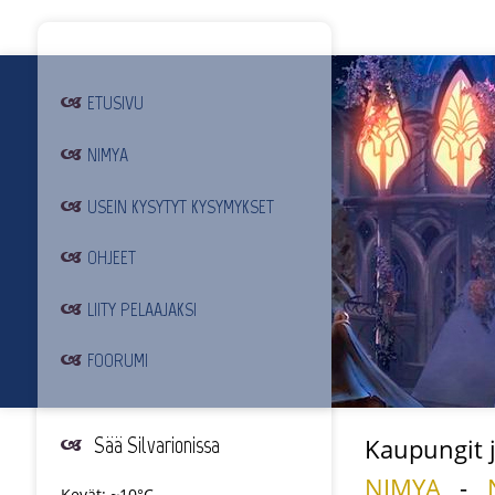
ETUSIVU
NIMYA
USEIN KYSYTYT KYSYMYKSET
OHJEET
LIITY PELAAJAKSI
FOORUMI
Sää Silvarionissa
Kaupungit j
NIMYA
-
Kevät: ~10°C