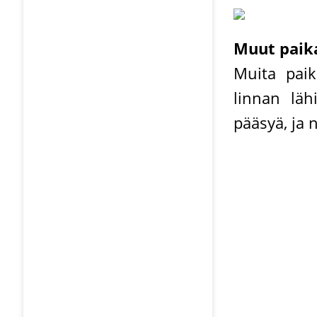
Muut paik
Muita paik
linnan lähi
pääsyä, ja n