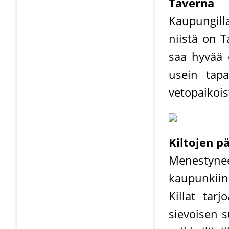
Taverna
Kaupungill
niistä on T
saa hyvää o
usein tap
vetopaikois
Kiltojen p
Menestyne
kaupunkiin
Killat tarj
sievoisen s