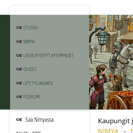
ETUSIVU
NIMYA
USEIN KYSYTYT KYSYMYKSET
OHJEET
LIITY PELAAJAKSI
FOORUMI
Sää Nimyassa
Kaupungit j
NIMYA
-
Kevät: ~10°C