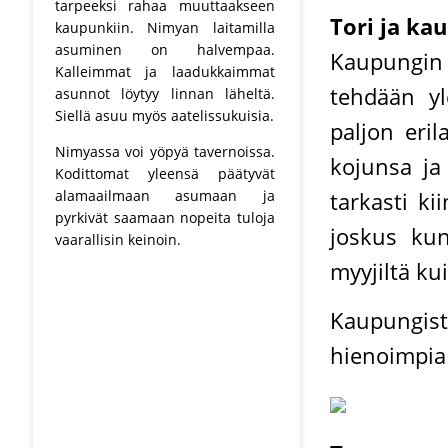
tarpeeksi rahaa muuttaakseen
Tori ja ka
kaupunkiin. Nimyan laitamilla
asuminen on halvempaa.
Kaupungin 
Kalleimmat ja laadukkaimmat
tehdään yle
asunnot löytyy linnan läheltä.
Siellä asuu myös aatelissukuisia.
paljon eri
Nimyassa voi yöpyä tavernoissa.
kojunsa ja
Kodittomat yleensä päätyvät
alamaailmaan asumaan ja
tarkasti ki
pyrkivät saamaan nopeita tuloja
joskus kun
vaarallisin keinoin.
myyjiltä kui
Kaupungis
hienoimpia s