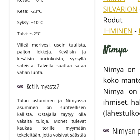
SILVARION
Kesä: ~23°C
Rodut
Syksy: ~10°C
IHMINEN
-
Talvi: ~-2°C
Viileä merivesi, usein tuulista,
Nimya
paljon lokkeja. Keväisin ja
kesäisin aurinkoista, syksyllä
sateista. Talvella saattaa sataa
Nimya on 
vähän lunta.
koko mante
Koti Nimyasta?
Nimya on h
ihmiset, ha
Talon ostaminen ja Nimyassa
asuminen on suhteellisen
(lähestulko
kallista. Ostajalla täytyy olla
vakaita tuloja. Monet tulevat
kaukaa torille myymään
Nimyan p
tekeleitään, jotta voisivat säästää