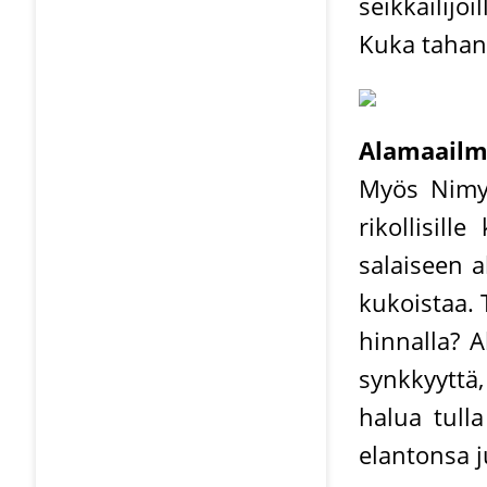
seikkailijo
Kuka tahans
Alamaail
Myös Nimy
rikollisill
salaiseen a
kukoistaa. 
hinnalla? A
synkkyyttä,
halua tulla
elantonsa ju