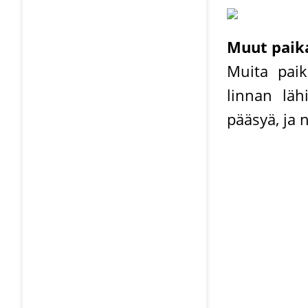
Muut paik
Muita paik
linnan lähi
pääsyä, ja n