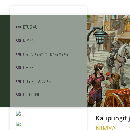
ETUSIVU
NIMYA
USEIN KYSYTYT KYSYMYKSET
OHJEET
LIITY PELAAJAKSI
FOORUMI
Kaupungit j
NIMYA
-