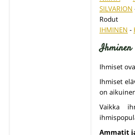
SILVARION
Rodut
IHMINEN
-
Ihminen
Ihmiset ova
Ihmiset el
on aikuine
Vaikka ih
ihmispopul
Ammatit ja