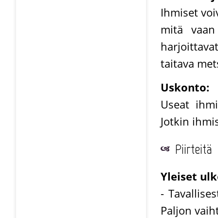
Ihmiset voi
mitä vaan
harjoittav
taitava met
Uskonto:
Useat ihmi
Jotkin ihmi
Piirteitä
Yleiset ul
- Tavallise
Paljon vaih