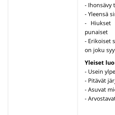
- Ihonsävy
- Yleensä s
- Hiukset 
punaiset
- Erikoiset 
on joku syy
Yleiset lu
- Usein ylp
- Pitävät jä
- Asuvat mi
- Arvostava